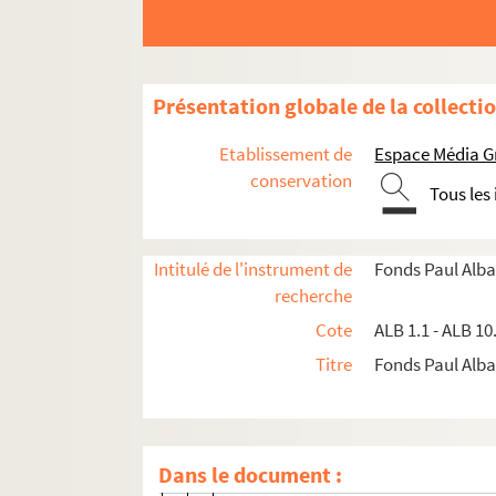
Présentation globale de la collecti
Etablissement de
Espace Média G
conservation
Documents de famille
Tous les
Documents estudiantins et professionnels
Productions littéraires de Paul Albarel
Intitulé de l'instrument de
Fonds Paul Alba
Travaux d'érudition et sociétés savantes
recherche
ALB 5.1. Calendrier civil avec indication des
Cote
ALB 1.1 - ALB 10
Recherches et écrits sur Rabelais
Titre
Fonds Paul Albar
Recueils de notes et de textes sur Rab
ALB 5.13. Rabelais et la médecine à Mon
Dans le document :
Documents divers