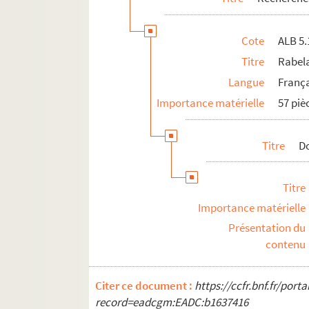
Cote
ALB 5.
Titre
Rabela
Langue
Franç
Importance matérielle
57 piè
Titre
D
Titre
Importance matérielle
Présentation du
contenu
Citer ce document :
https://ccfr.bnf.fr/por
record=eadcgm:EADC:b1637416