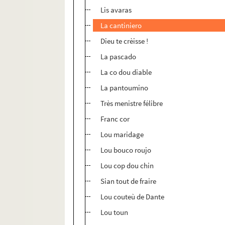
Lis avaras
La cantiniero
Dieu te crèisse !
La pascado
La co dou diable
La pantoumino
Très menistre félibre
Franc cor
Lou maridage
Lou bouco roujo
Lou cop dou chin
Sian tout de fraire
Lou couteù de Dante
Lou toun