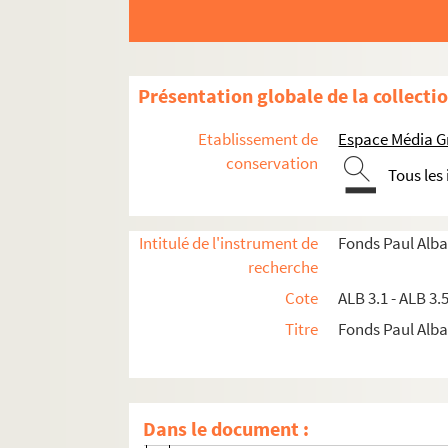
Li pèiro escricho
Féminisme
Petito patrio
Présentation globale de la collecti
Près calendau
Sant Francés d'Assise e Charloun Rieu
Etablissement de
Espace Média G
Sus li mège
conservation
Tous les
Unioun latino
Li traducioun di Mirèio
Intitulé de l'instrument de
Fonds Paul Alba
La camiso
recherche
A prepaus di rèi
Cote
ALB 3.1 - ALB 3.
Jarjaiado
Titre
Fonds Paul Albar
Conte de Nouvè
Un discours du capoulié aux Provençaux
Jan Richepin en Arle
Dans le document :
Paure miejour !