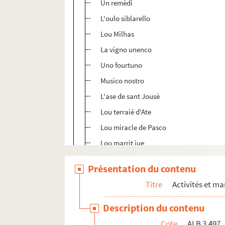
Un remèdi
L'oulo siblarello
Lou Milhas
La vigno unenco
Uno fourtuno
Musico nostro
L'ase de sant Jousè
Lou terraié d'Ate
Lou miracle de Pasco
Lou marrit iue
Cournudet lou Doumtaire
Présentation du contenu
Regiounalisme
Titre
Activités et ma
Lou raubatôri
Li faus Mage
Description du contenu
Loupedas
Cote
ALB 3.497