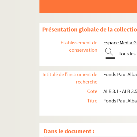
Frédéric Mistral journaliste
Mistral collégien
Sur la mort de Mistral
Présentation globale de la collecti
Frédéric Mistral est mort hier
Illustracio catalana, n°565
Etablissement de
Espace Média G
Mort de Mistral
conservation
Tous les
L'Action française
L'Éclair
Intitulé de l'instrument de
Fonds Paul Alba
Frédéric Mistral
recherche
Frédéric Mistral est mort
Cote
ALB 3.1 - ALB 3.
Frédric Mistral et Justin Bessou,
Titre
Fonds Paul Albar
e
o
Le Languedoc
, 33
année, n
146
Mistral
Le Lien de l'ère nouvelle
Dans le document :
Un grand-père est mort