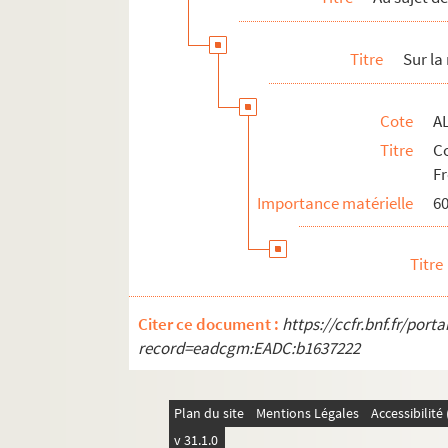
Titre
Sur la
Cote
A
Titre
Co
Fr
Importance matérielle
60
Titre
Citer ce document :
https://ccfr.bnf.fr/por
record=eadcgm:EADC:b1637222
Plan du site
Mentions Légales
Accessibilit
v 31.1.0