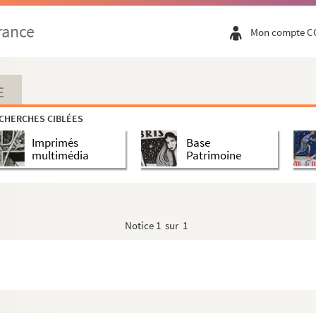
rance
Mon compte C
E
CHERCHES CIBLÉES
o)
Imprimés
Base
multimédia
Patrimoine
e et aux félibres
 de Cucugnan". Conférence faite au Nouveau Cercle I...
Notice
1 sur 1
unes"