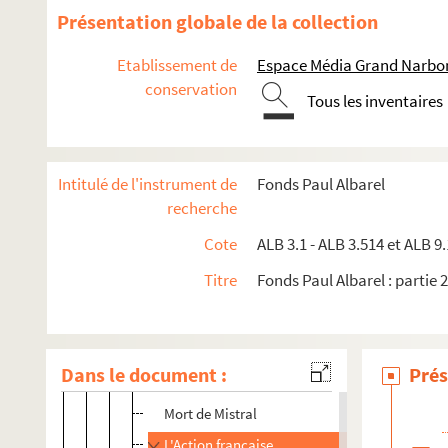
Présentation globale de la collection
Oeuvres adressées à Paul Albarel
Fêtes félibréennes
Etablissement de
Espace Média Grand Narbo
ALB 3.488. Jeux floraux (en dehors de la Cigale narbon
conservation
Tous les inventaires
Au sujet de Frédéric Mistral
Sur la mort de Frédéric Mistral
Intitulé de l'instrument de
Fonds Paul Albarel
ALB 3.489. Lettres et publicité relatives à la mo
recherche
ALB 3.490. Coupures de presse et articles sur la mo
Cote
ALB 3.1 - ALB 3.514 et ALB 9.
Frédéric Mistral journaliste
Titre
Fonds Paul Albarel : partie 2
Mistral collégien
Sur la mort de Mistral
Frédéric Mistral est mort hier
Dans le document :
Prés
Illustracio catalana, n°565
Mort de Mistral
L'Action française