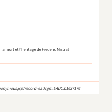
 la mort et l'héritage de Frédéric Mistral
ct_anonymous.jsp?record=eadcgm:EADC:b1637176