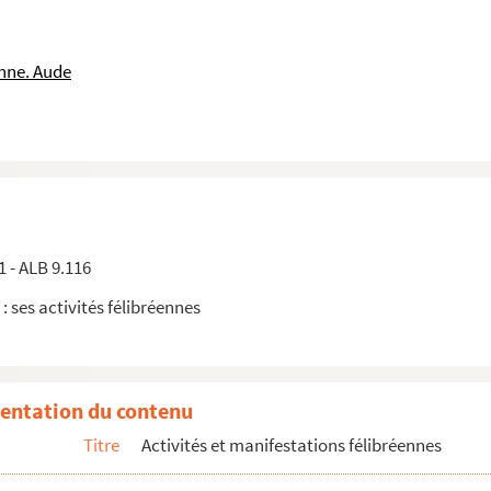
nne. Aude
naise)
rt de Frédéric Mistral (1914)
rt et l'héritage de Frédéric Mistral
1 - ALB 9.116
 : ses activités félibréennes
entation du contenu
Titre
Activités et manifestations félibréennes