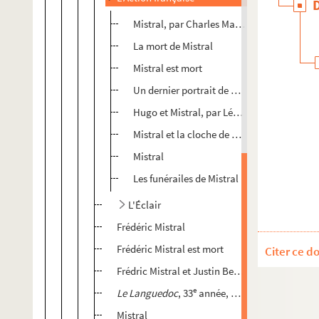
Mistral, par Charles Maurras
La mort de Mistral
Mistral est mort
Un dernier portrait de Mistral
Hugo et Mistral, par Léon Daudet
Mistral et la cloche de Maillane
Mistral
Les funérailes de Mistral
L'Éclair
Frédéric Mistral
Frédéric Mistral est mort
Citer ce d
Frédric Mistral et Justin Bessou, par Auguste V
e
o
Le Languedoc
, 33
année, n
1461
Mistral