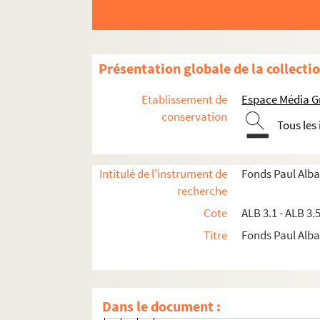
Lettre de Robert Benoît à Paul Al
Lettre de Prosper Estieu à Paul A
Carte de Jean Fournel à Paul Alb
Présentation globale de la collecti
Lettre du bureau du consistoire d
Lettre de Léopold Vabre à Paul A
Etablissement de
Espace Média G
Lettre de L. Loustau à Paul Albar
conservation
Tous les
Lettre d'Arnavielle à Paul Albarel
Lettre de Justin Bessou à Paul Al
Intitulé de l'instrument de
Fonds Paul Alba
Lettre de Joseph Lhermite à Paul
recherche
Lettre d'Albert Dujaric-Descombe
Cote
ALB 3.1 - ALB 3.
Lettre de Joseph Soulet à Paul A
Titre
Fonds Paul Albar
Lettre de De Santhin d'Illes à Pau
Lettre du marquis de Villeneuve 
Lettre de Joseph Fallen à Paul Al
Dans le document :
Carte de visite de Charles Ratier