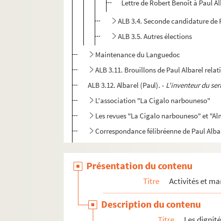
Lettre de Robert Benoît à Paul Al
ALB 3.4. Seconde candidature de P
ALB 3.5. Autres élections
Maintenance du Languedoc
ALB 3.11. Brouillons de Paul Albarel relati
ALB 3.12. Albarel (Paul). -
L'inventeur du se
L'association "La Cigalo narbouneso"
Les revues "La Cigalo narbouneso" et "
Correspondance félibréenne de Paul Alba
ALB 3.471. Liste de félibres
Oeuvres adressées à Paul Albarel
Présentation du contenu
Fêtes félibréennes
Titre
Activités et ma
ALB 3.488. Jeux floraux (en dehors de la 
Description du contenu
Au sujet de Frédéric Mistral
Titre
Les dignit