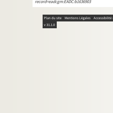
record=eadcgm:EADC:b1636903
Publications en série
Documentation à propos de la langue et de l
Plan du site
Mentions Légales
Accessibilit
v 31.1.0