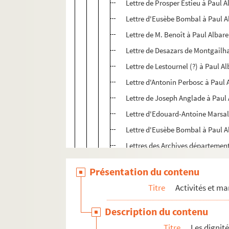
Lettre de Prosper Estieu à Paul A
Lettre d'Eusèbe Bombal à Paul A
Lettre de M. Benoît à Paul Albare
Lettre de Desazars de Montgailha
Lettre de Lestournel (?) à Paul Al
Lettre d'Antonin Perbosc à Paul 
Lettre de Joseph Anglade à Paul 
Lettre d'Edouard-Antoine Marsal
Lettre d'Eusèbe Bombal à Paul A
Lettres des Archives départemen
Carte d'Edouard Aude
Présentation du contenu
Lettre de P. L. Valy à Paul Albarel
Titre
Activités et ma
Lettre de Jean Fournel à Paul Al
Lettre de Robert Benoît à Paul Al
Description du contenu
Titre
Les dignit
ALB 3.4. Seconde candidature de P