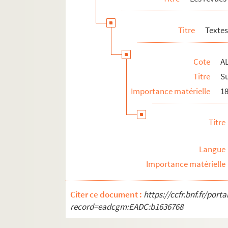
Titre
Textes
Cote
AL
Titre
Su
Importance matérielle
18
Titre
Langue
Importance matérielle
Citer ce document :
https://ccfr.bnf.fr/por
record=eadcgm:EADC:b1636768