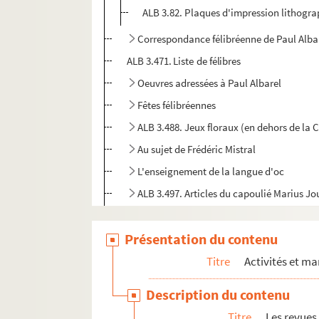
ALB 3.82. Plaques d'impression lithogr
Correspondance félibréenne de Paul Alba
ALB 3.471. Liste de félibres
Oeuvres adressées à Paul Albarel
Fêtes félibréennes
ALB 3.488. Jeux floraux (en dehors de la 
Au sujet de Frédéric Mistral
L'enseignement de la langue d'oc
ALB 3.497. Articles du capoulié Marius J
Publications en série
Présentation du contenu
Documentation à propos de la langue et de l
Titre
Activités et ma
Description du contenu
Titre
Les revues