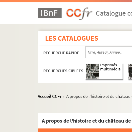
Catalogue co
LES CATALOGUES
RECHERCHE RAPIDE
Imprimés
multimédia
RECHERCHES CIBLÉES
Accueil CCFr
A propos de l'histoire et du châtea
>
Activités et manifestations félibréennes
ALB 3.1. Carte de Félibre de Paul Albarel (
Les dignités du Félibrige
A propos de l'histoire et du château d
Maintenance du Languedoc