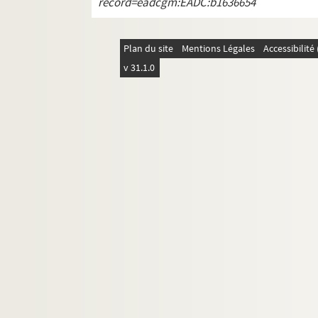
record=eadcgm:EADC:b1636654
Plan du site
Mentions Légales
Accessibilit
v 31.1.0