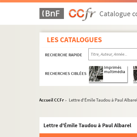
Documents non attribués
Catalogue co
A
B
C
LES CATALOGUES
D
RECHERCHE RAPIDE
E
F
Imprimés
multimédia
RECHERCHES CIBLÉES
G
J
L
Accueil CCFr
Lettre d'Émile Taudou à Paul Albare
>
M
N
O
Lettre d'Émile Taudou à Paul Albarel
P