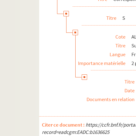
Titre
S
Cote
A
Titre
Su
Langue
F
Importance matérielle
2 
Titre
Date
Documents en relation
Citer ce document :
https://ccfr.bnf.fr/por
record=eadcgm:EADC:b1636625