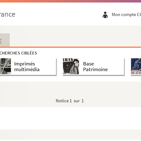
rance
Mon compte C
E
CHERCHES CIBLÉES
Imprimés
Base
multimédia
Patrimoine
ul Albarel
Notice
1 sur 1
Rochemaure