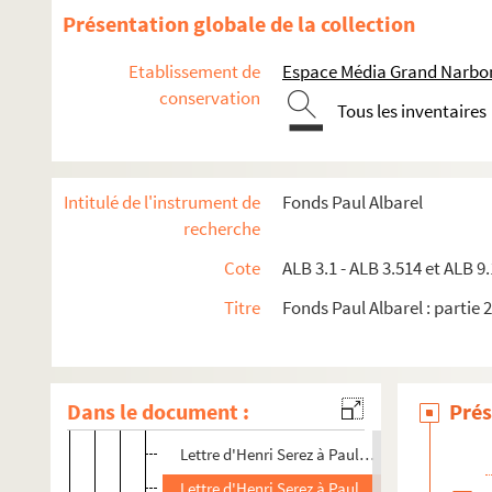
ALB 3.419. Savon, Albert
Présentation globale de la collection
ALB 3.420. Séguier, J.
Etablissement de
Espace Média Grand Narbo
ALB 3.421. Séguier, Pierre
conservation
ALB 3.422. Senty, Joseph
Tous les inventaires
ALB 3.423. Lettre de Marcel Senty à Paul Albarel
ALB 3.423bis. Serez, Henri
Intitulé de l'instrument de
Fonds Paul Albarel
Lettre d'Henri Serez à Paul Albarel
recherche
Lettre d'Henri Serez à Paul Albarel
Cote
ALB 3.1 - ALB 3.514 et ALB 9.
Lettre d'Henri Serez à Paul Albarel
Titre
Fonds Paul Albarel : partie 2
Lettre d'Henri Serez à Paul Albarel
Lettre d'Henri Serez à Paul Albarel
Lettre d'Henri Serez à Paul Albarel
Dans le document :
Prés
Lettre d'Henri Serez à Lombard
Lettre d'Henri Serez à Paul Albarel
Lettre d'Henri Serez à Paul Albarel