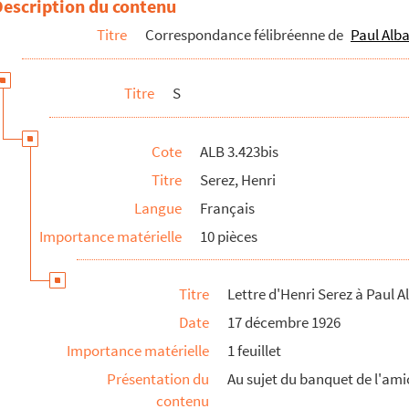
Description du contenu
Titre
Correspondance félibréenne de
Paul Alba
Titre
S
Cote
ALB 3.423bis
l
Titre
Serez, Henri
ais à Paul Albarel
Langue
Français
Importance matérielle
10 pièces
franche et du Bas-Rouergue
Titre
Lettre d'Henri Serez à Paul A
Date
17 décembre 1926
Importance matérielle
1 feuillet
Présentation du
Au sujet du banquet de l'amic
contenu