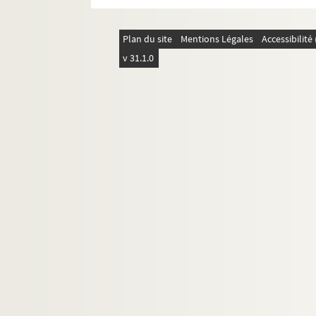
L'enseignement de la langue d'oc
Plan du site
Mentions Légales
Accessibilit
ALB 3.497. Articles du capoulié Marius J
v 31.1.0
Publications en série
Documentation à propos de la langue et de l