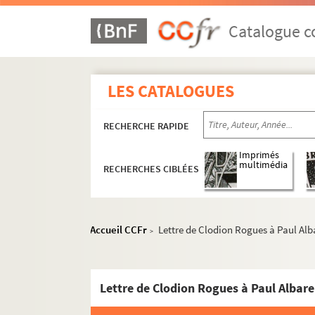
C
D
Catalogue co
E
F
LES CATALOGUES
G
J
RECHERCHE RAPIDE
L
M
Imprimés
multimédia
RECHERCHES CIBLÉES
N
O
P
Accueil CCFr
Lettre de Clodion Rogues à Paul Alb
>
R
ALB 3.386. Lettre de Paul Ranier à Ch
Lettre de Clodion Rogues à Paul Albare
ALB 3.387. Carte de Wilfrid Rebel à P
ALB 3.388. Lettre de Roger Reignet à