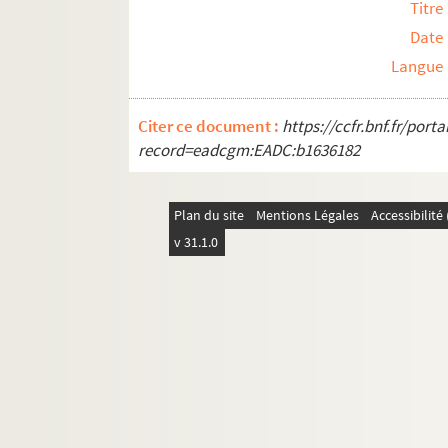
Titre
Date
Langue
Citer ce document :
https://ccfr.bnf.fr/por
record=eadcgm:EADC:b1636182
Plan du site
Mentions Légales
Accessibilit
v 31.1.0