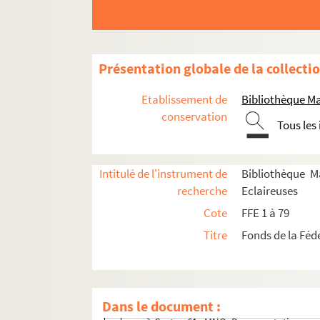
Cartons 35 à 49. Fonds Marie-Louise Decourt
Carton 5O : MNU. Fonds Charles Egermeier
Carton 51 : MNU et MNV - 1. Photographies, f
Présentation globale de la collecti
Carton 52 : MNG à MR. Suite du fonds Mauro
Carton 53 : MNT. Canada, Londres, DT et rev
Etablissement de
Bibliothèque Ma
Carton 54 : MNG 2. D.T. Debrouillum Tibi : journ
conservation
Tous les
Carton 55 : MNG 2. D.T. Debrouillum Tibi: journa
Carton 56. Fonds Marguerite Mansion
Intitulé de l'instrument de
Bibliothèque M
Cartons 57 à 69. Fonds Geneviève Jourdain-La
recherche
Eclaireuses
Carton 57 : MNF-MNG. Pédagogie, revues
Cote
FFE 1 à 79
Carton 58 : MNH. Formation
Titre
Fonds de la Féd
Carton 59 : MNJ. Relations publiques
Carton 60 : MNJ. Relations publiques sui
Carton 61. MNO-MNP-MNQ
Dans le document :