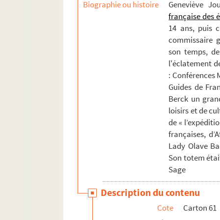
Biographie ou histoire
Geneviève Jo
française des 
14 ans, puis 
commissaire gé
son temps, de 
l'éclatement de
: Conférences M
Guides de Fran
Berck un gran
loisirs et de cu
de « l’expéditi
françaises, d’
Lady Olave Ba
Son totem étai
Sage
Description du contenu
Cote
Carton 61