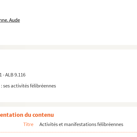
 et Mireille Fedière
nne. Aude
l
lbarel
t
1 - ALB 9.116
 : ses activités félibréennes
Albarel
entation du contenu
Titre
Activités et manifestations félibréennes