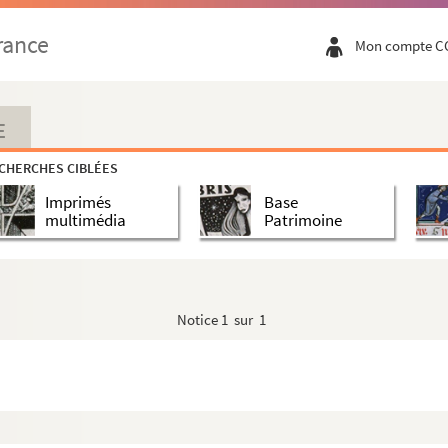
rance
Mon compte C
l
E
CHERCHES CIBLÉES
Imprimés
Base
multimédia
Patrimoine
iraud à Paul Albarel
Notice
1 sur 1
l