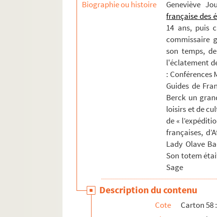
Biographie ou histoire
Geneviève Jo
française des 
14 ans, puis 
commissaire gé
son temps, de 
l'éclatement de
: Conférences M
Guides de Fran
Berck un gran
loisirs et de cu
de « l’expéditi
françaises, d’
Lady Olave Ba
Son totem étai
Sage
Description du contenu
Cote
Carton 58