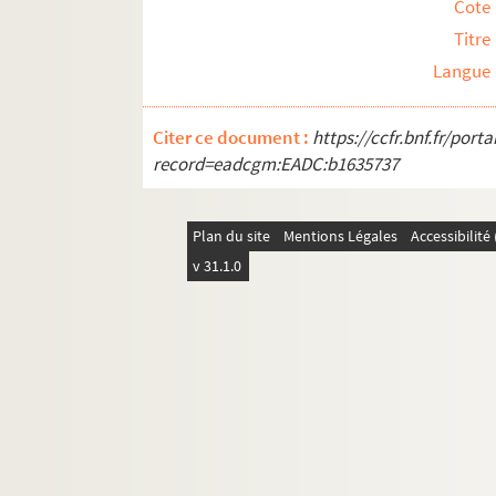
Cote
Titre
Langue
Citer ce document :
https://ccfr.bnf.fr/por
record=eadcgm:EADC:b1635737
Plan du site
Mentions Légales
Accessibilit
v 31.1.0