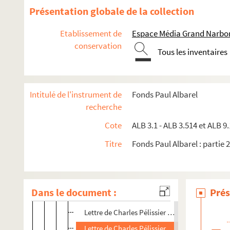
Lettre de Charles Pélissier à Paul Albarel
Présentation globale de la collection
Lettre de Charles Pélissier à Paul Albarel
Etablissement de
Espace Média Grand Narbo
Lettre de Charles Pélissier à Paul Albarel
conservation
Tous les inventaires
Lettre de Charles Pélissier à Paul Albarel
Lettre de Charles Pélissier à Paul Albarel
Lettre de Charles Pélissier à Paul Albarel
Intitulé de l'instrument de
Fonds Paul Albarel
Lettre de Charles Pélissier à Paul Albarel
recherche
Lettre de Charles Pélissier à Paul Albarel
Cote
ALB 3.1 - ALB 3.514 et ALB 9.
Lettre de Charles Pélissier à Paul Albarel
Titre
Fonds Paul Albarel : partie 2
Lettre de Charles Pélissier à Paul Albarel
Lettre de Charles Pélissier à Paul Albarel
Lettre de Charles Pélissier à Paul Albarel
Dans le document :
Prés
Lettre de Charles Pélissier à Paul Albarel
Lettre de Charles Pélissier à Paul Albarel
Lettre de Charles Pélissier à Paul Albarel