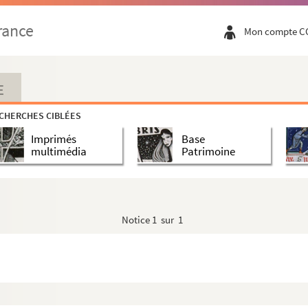
rance
Mon compte C
E
CHERCHES CIBLÉES
Imprimés
Base
multimédia
Patrimoine
Notice
1 sur 1