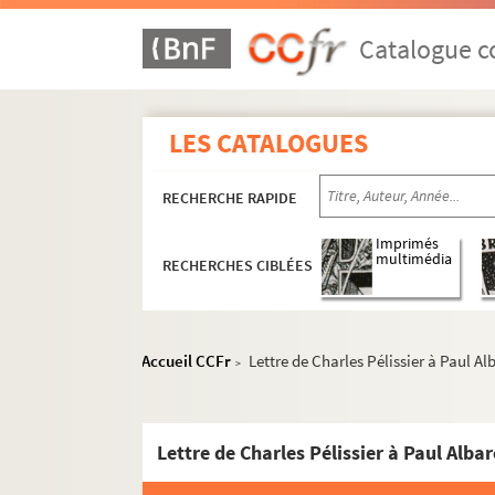
A
B
Catalogue co
C
D
LES CATALOGUES
E
F
RECHERCHE RAPIDE
G
J
Imprimés
multimédia
RECHERCHES CIBLÉES
L
M
N
Accueil CCFr
Lettre de Charles Pélissier à Paul Al
>
O
P
Lettre de Charles Pélissier à Paul Albar
ALB 3.364. Lettre de I. Pagès à Paul 
ALB 3.365. Carte postale de Simin Pa