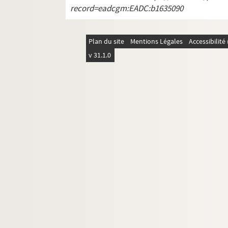
record=eadcgm:EADC:b1635090
ALB 3.488. Jeux floraux (en dehors de la 
Au sujet de Frédéric Mistral
Plan du site
Mentions Légales
Accessibilit
L'enseignement de la langue d'oc
v 31.1.0
ALB 3.497. Articles du capoulié Marius J
Publications en série
Documentation à propos de la langue et de l