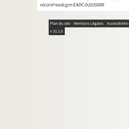
record=eadcgm:EADC:b1635088
Oeuvres adressées à Paul Albarel
Fêtes félibréennes
Plan du site
Mentions Légales
Accessibilit
ALB 3.488. Jeux floraux (en dehors de la 
v 31.1.0
Au sujet de Frédéric Mistral
L'enseignement de la langue d'oc
ALB 3.497. Articles du capoulié Marius J
Publications en série
Documentation à propos de la langue et de l