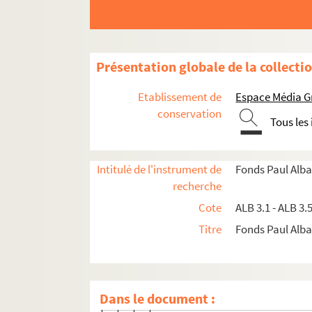
S
T
V
Présentation globale de la collecti
ALB 3.452. Vabre, Léopold
Etablissement de
Espace Média G
Lettre de Léopold Vabre à Paul A
conservation
Tous les
Lettre de Léopold Vabre à Paul A
Carte du docteur Léopold Vabre 
Intitulé de l'instrument de
Fonds Paul Alba
Lettre de Léopold Vabre à Paul A
recherche
Lettre de Léopold Vabre à Paul A
Cote
ALB 3.1 - ALB 3.
Lettre de Léopold Vabre à Paul A
Titre
Fonds Paul Albar
Lettre de Léopold Vabre à Paul A
Lettre de Léopold Vabre à Paul A
Lettre de Léopold Vabre à Paul A
Dans le document :
Lettre de Léopold Vabre à Paul A