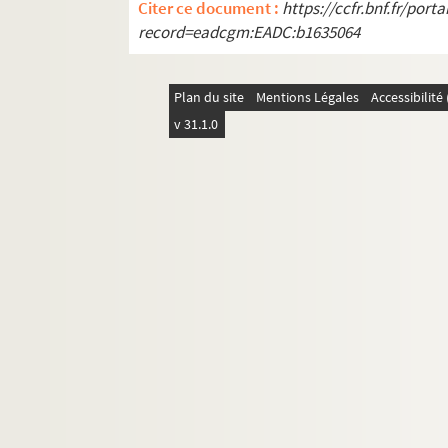
Citer ce document :
https://ccfr.bnf.fr/por
Lettre de Léopold Vabre à Paul A
record=eadcgm:EADC:b1635064
Lettre de Léopold Vabre à Paul A
ALB 3.453. Vals, J.-L.
Plan du site
Mentions Légales
Accessibilit
ALB 3.454. Vaylet, Joseph
v 31.1.0
ALB 3.455. Lettre de J. Véran à Paul 
ALB 3.456. Carte de L. Vernhes
ALB 3.457. Lettre de P. Vézian à Paul
ALB 3.458. Lettre d'Auguste Vidal à P
ALB 3.459. Vidal, Benezet
ALB 3.460. Vidouze
ALB 3.461. Viguier, Justin
ALB 3.462. Villeneuve, de (marqui
ALB 3.463. Lettre de Jan di Vilofranc
ALB 3.464. Docteur Vinas