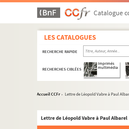
Documents non attribués
A
Catalogue co
B
C
LES CATALOGUES
D
E
RECHERCHE RAPIDE
F
G
Imprimés
multimédia
RECHERCHES CIBLÉES
J
L
M
Accueil CCFr
Lettre de Léopold Vabre à Paul Alba
>
N
O
Lettre de Léopold Vabre à Paul Albarel
P
R