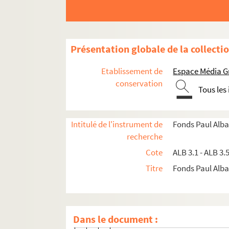
L
M
N
Présentation globale de la collecti
O
Etablissement de
Espace Média G
P
conservation
Tous les
R
S
T
Intitulé de l'instrument de
Fonds Paul Alba
recherche
V
Cote
ALB 3.1 - ALB 3.
ALB 3.452. Vabre, Léopold
Titre
Fonds Paul Albar
Lettre de Léopold Vabre à Paul A
Lettre de Léopold Vabre à Paul A
Carte du docteur Léopold Vabre 
Dans le document :
Lettre de Léopold Vabre à Paul A