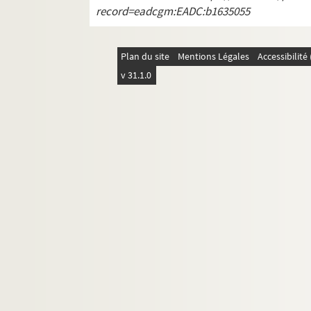
Lettre de Léopold Vabre à Paul A
record=eadcgm:EADC:b1635055
Lettre de Léopold Vabre à Paul A
Lettre de Léopold Vabre à Paul A
Plan du site
Mentions Légales
Accessibilit
Lettre de Léopold Vabre à Paul A
v 31.1.0
Lettre de Léopold Vabre à Paul A
Lettre de Léopold Vabre à Paul A
Lettre de Léopold Vabre à Paul A
Lettre de Léopold Vabre à Paul A
ALB 3.453. Vals, J.-L.
ALB 3.454. Vaylet, Joseph
ALB 3.455. Lettre de J. Véran à Paul 
ALB 3.456. Carte de L. Vernhes
ALB 3.457. Lettre de P. Vézian à Paul
ALB 3.458. Lettre d'Auguste Vidal à P