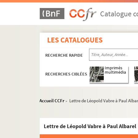
ALB 3.11. Brouillons de Paul Albarel relati
Catalogue co
ALB 3.12. Albarel (Paul). -
L'inventeur du se
L'association "La Cigalo narbouneso"
Les revues "La Cigalo narbouneso" et "
LES CATALOGUES
Correspondance félibréenne de Paul Albarel
RECHERCHE RAPIDE
Documents non attribués
A
Imprimés
multimédia
RECHERCHES CIBLÉES
B
C
D
Accueil CCFr
Lettre de Léopold Vabre à Paul Alba
>
E
F
Lettre de Léopold Vabre à Paul Albarel
G
J