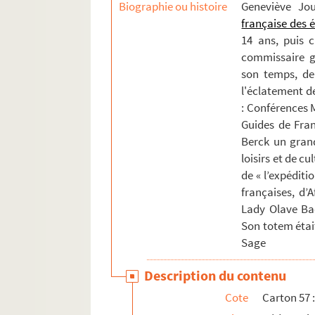
Biographie ou histoire
Geneviève Jo
Carton 68 : MNH MNJ MNN MNP. Cours de ch
française des 
14 ans, puis 
Carton 69 : MNQ. Correspondance
commissaire gé
Cartons 70 à 79. Fonds Muriel Glogg-Sage
son temps, de 
l'éclatement de
: Conférences M
Guides de Fran
Berck un gran
loisirs et de cu
de « l’expéditi
françaises, d’
Lady Olave Ba
Son totem étai
Sage
Description du contenu
Cote
Carton 57