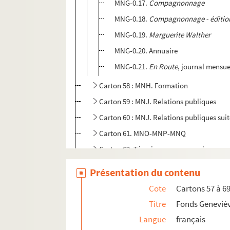
MNG-0.17.
Compagnonnage
MNG-0.18.
Compagnonnage - éditio
MNG-0.19.
Marguerite Walther
MNG-0.20. Annuaire
MNG-0.21.
En Route
, journal mensue
Carton 58 : MNH. Formation
Carton 59 : MNJ. Relations publiques
Carton 60 : MNJ. Relations publiques sui
Carton 61. MNO-MNP-MNQ
Carton 62. Témoignages, souvenirs person
Carton 63 : MNU. Photos
Présentation du contenu
Carton 64 : MNU-MNV. Photos suite et Ha
Cote
Cartons 57 à 6
Carton 65 : MNV. Hauts lieux de la FFE
Titre
Fonds Geneviè
Carton 66 : MNX. Histoire de la FFE
Langue
français
Carton 67 : MR et ML. Documents régionau