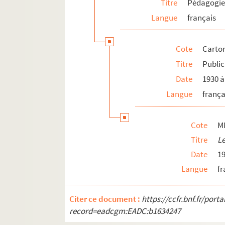
Titre
Pédagogie
Langue
français
Cote
Carton
Titre
Public
Date
1930 à
Langue
frança
Cote
M
Titre
Le
Date
1
Langue
fr
Citer ce document :
https://ccfr.bnf.fr/por
record=eadcgm:EADC:b1634247