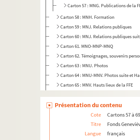
Carton 57 : MNG. Publications de la F
Carton 58 : MNH. Formation
Carton 59 : MNJ. Relations publiques
Carton 60 : MNJ. Relations publiques sui
Carton 61. MNO-MNP-MNQ
Carton 62. Témoignages, souvenirs person
Carton 63 : MNU. Photos
Carton 64 : MNU-MNV. Photos suite et Ha
Carton 65 : MNV. Hauts lieux de la FFE
Carton 66 : MNX. Histoire de la FFE
Présentation du contenu
Carton 67 : MR et ML. Documents régionau
Carton 68 : MNH MNJ MNN MNP. Cours de ch
Cote
Cartons 57 à 6
Carton 69 : MNQ. Correspondance
Titre
Fonds Geneviè
Langue
français
Cartons 70 à 79. Fonds Muriel Glogg-Sage