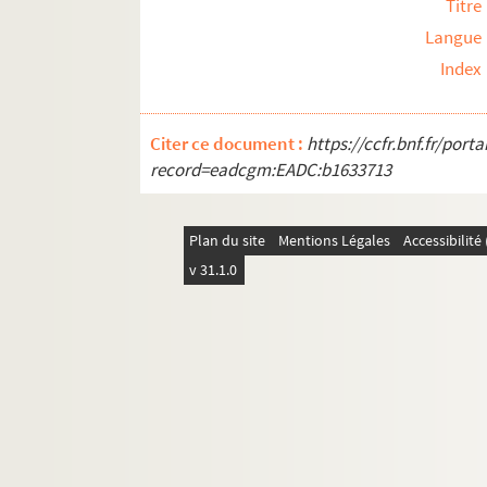
Titre
Langue
Index
Citer ce document :
https://ccfr.bnf.fr/por
record=eadcgm:EADC:b1633713
Plan du site
Mentions Légales
Accessibilit
v 31.1.0