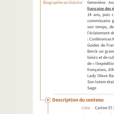
Biographie ou histoire
Geneviève Jo
française des 
14 ans, puis 
commissaire gé
son temps, de 
l'éclatement de
: Conférences M
Guides de Fran
Berck un gran
loisirs et de cu
de « l’expéditi
françaises, d’
Lady Olave Ba
Son totem étai
Sage
Description du contenu
Cote
Carton 57