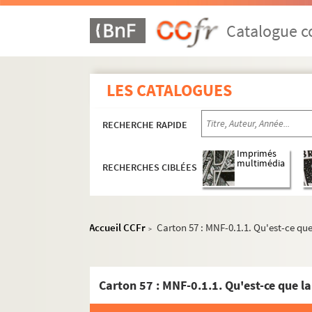
Catalogue co
LES CATALOGUES
RECHERCHE RAPIDE
Cartons 1 à 15 : MN. 1 - National
Imprimés
multimédia
Cartons 16 et 17 : MR. 2 - Régional
RECHERCHES CIBLÉES
Carton 18 : ML. 3 - Local
Carton 19 : MN0 - 1 à MNV - 6. Fonds Genevi
Accueil CCFr
Carton 57 : MNF-0.1.1. Qu'est-ce que
>
Carton 20 : MNA - 2 à MNO-1. Fonds Dinah B
Carton 21 : MLE-3 à ML. Fonds Muriel Glogg
Carton 22 : MNT et MNO - 2. Fonds Antoinette
Carton 57 : MNF-0.1.1. Qu'est-ce que la
Carton 23 : MNT à MNY. Fonds Fernande Châ