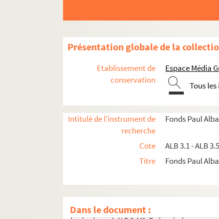
C
D
E
Présentation globale de la collecti
F
G
Etablissement de
Espace Média G
conservation
J
Tous les
L
M
Intitulé de l'instrument de
Fonds Paul Alba
N
recherche
O
Cote
ALB 3.1 - ALB 3.
P
Titre
Fonds Paul Albar
R
S
T
Dans le document :