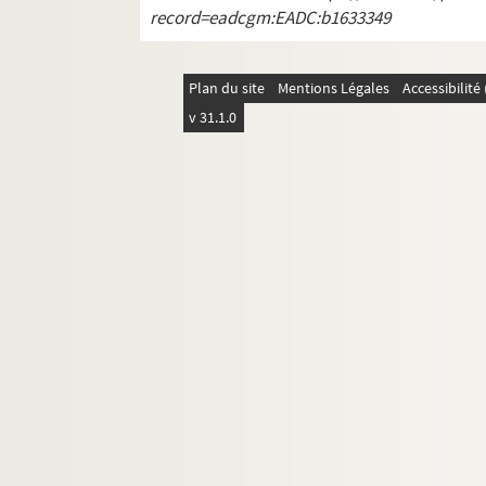
record=eadcgm:EADC:b1633349
Plan du site
Mentions Légales
Accessibilit
v 31.1.0