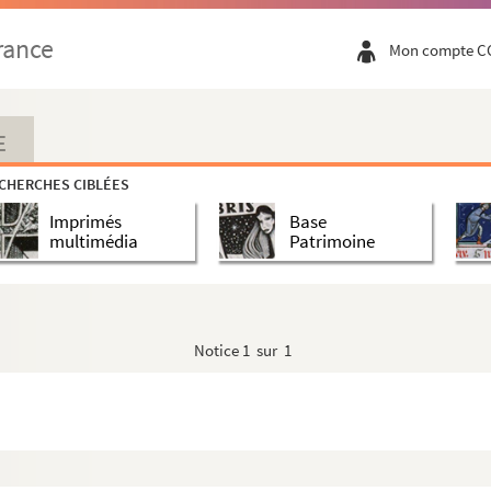
rance
Mon compte C
ux Félibres
E
CHERCHES CIBLÉES
Imprimés
Base
multimédia
Patrimoine
ux Félibres
Notice
1 sur 1