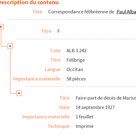
Description du contenu
Titre
Correspondance félibréenne de
Paul Alba
Titre
F
ux Félibres
Cote
ALB 3.242
Titre
Félibrige
ux Félibres
Langue
Occitan
ux Félibres
Importance matérielle
58 pièces
ux Félibres
ux Félibres
Titre
Faire-part de décès de Mariu
ux Félibres
Date
14 septembre 1927
ux Félibres
Importance matérielle
1 feuillet
ux Félibres
Technique
Imprimé