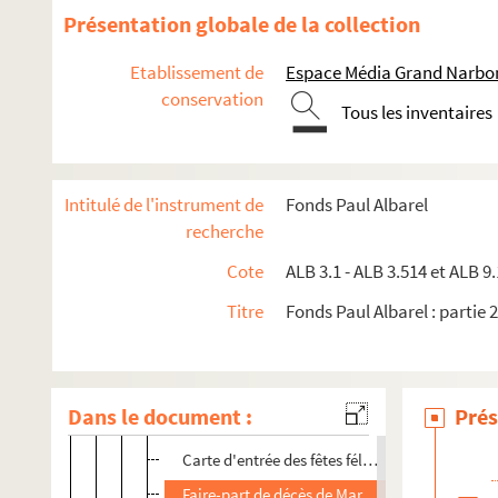
Lettre de Marius Jouveau aux Félibres
Présentation globale de la collection
Bulletin de procuration
Etablissement de
Espace Média Grand Narbo
Lettre du bureau du consistoire du Félibrige a
conservation
Tous les inventaires
Ordre du jour du bureau du consistoire (4 juin
Lettre de Marius Jouveau aux Félibres
Lettre de Marius Jouveau aux Félibres
Intitulé de l'instrument de
Fonds Paul Albarel
Lettre de Marius Jouveau aux Félibres
recherche
Faire-part de décès de Paul Payan
Cote
ALB 3.1 - ALB 3.514 et ALB 9.
Faire-part de décès de Victor Lieutaud
Titre
Fonds Paul Albarel : partie 2
Programme des jeux floraux septénaires de 1
Lettre de Louis Béchet aux Félibres
Lettre de Marius Jouveau aux Félibres
Dans le document :
Prés
Faire-part de décès de Louis Charrasse
Carte d'entrée des fêtes félibréennes de Cast
Faire-part de décès de Marius André