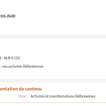
nne. Aude
ux Félibres
 1922)
1 - ALB 9.116
 : ses activités félibréennes
927
entation du contenu
Titre
Activités et manifestations félibréennes
elnaudary