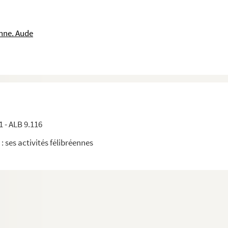
nne. Aude
ux Félibres
1 - ALB 9.116
 : ses activités félibréennes
ux Félibres