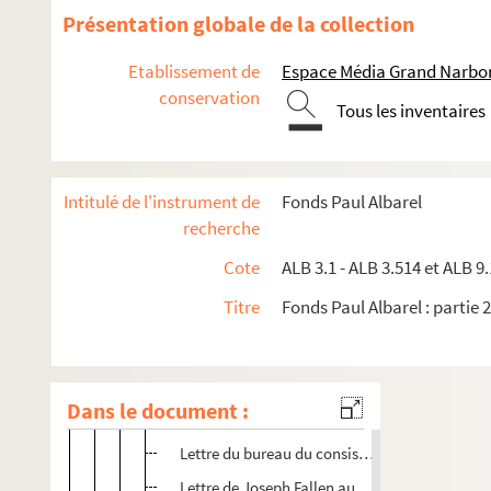
Programme des grands jeaux floraux de 1913
Présentation globale de la collection
Lettre de Valère Bernard aux Félibres
Etablissement de
Espace Média Grand Narbo
Lettre de Valère Bernard aux Félibres
conservation
Tous les inventaires
Lettre de Valère Bernard aux Félibres
Lettre de Joseph Fallen aux Félibres
Lettre de Marius Jouveau aux Félibres
Intitulé de l'instrument de
Fonds Paul Albarel
Lettre de Marius Jouveau aux Félibres
recherche
Lettre du bureau du consistoire du Félibrige a
Cote
ALB 3.1 - ALB 3.514 et ALB 9.
Lettre de Marius Jouveau aux Félibres
Titre
Fonds Paul Albarel : partie 2
Lettre de Marius Jouveau aux Félibres
Lettre de Marius Jouveau aux Félibres
Lettre de Marius Jouveau aux Félibres
Dans le document :
Bulletin de procuration
Lettre du bureau du consistoire du Félibrige a
Lettre de Joseph Fallen aux Félibres