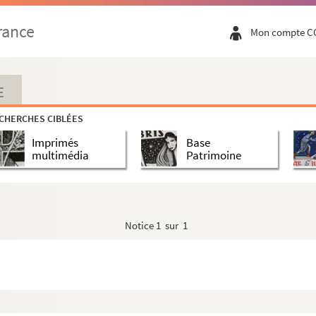
rance
Mon compte C
E
CHERCHES CIBLÉES
Imprimés
Base
multimédia
Patrimoine
 méditerranéen et du Roussillon
Notice
1 sur 1
ux Félibres
ux Félibres