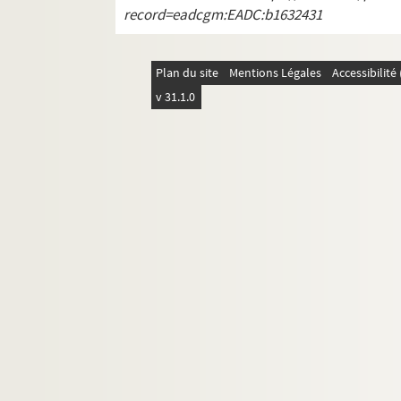
record=eadcgm:EADC:b1632431
P
R
Plan du site
Mentions Légales
Accessibilit
S
v 31.1.0
T
V
ALB 3.471. Liste de félibres
Oeuvres adressées à Paul Albarel
Fêtes félibréennes
ALB 3.488. Jeux floraux (en dehors de la 
Au sujet de Frédéric Mistral
L'enseignement de la langue d'oc
ALB 3.497. Articles du capoulié Marius J
Publications en série
Documentation à propos de la langue et de l