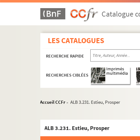
Catalogue co
Activités et manifestations félibréennes
LES CATALOGUES
ALB 3.1. Carte de Félibre de Paul Albarel (
Les dignités du Félibrige
RECHERCHE RAPIDE
Maintenance du Languedoc
ALB 3.11. Brouillons de Paul Albarel relati
Imprimés
multimédia
RECHERCHES CIBLÉES
ALB 3.12. Albarel (Paul). -
L'inventeur du se
L'association "La Cigalo narbouneso"
Les revues "La Cigalo narbouneso" et "
Accueil CCFr
ALB 3.231. Estieu, Prosper
>
Correspondance félibréenne de Paul Albarel
Documents non attribués
ALB 3.231. Estieu, Prosper
A
B