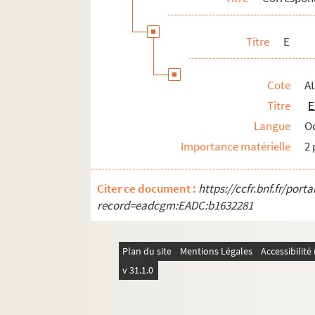
Titre
E
Cote
A
Titre
E
Langue
O
Importance matérielle
2 
Citer ce document :
https://ccfr.bnf.fr/por
record=eadcgm:EADC:b1632281
Plan du site
Mentions Légales
Accessibilit
v 31.1.0