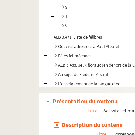
S
T
V
ALB 3.471. Liste de félibres
Oeuvres adressées à Paul Albarel
Fêtes félibréennes
ALB 3.488. Jeux floraux (en dehors de la 
Au sujet de Frédéric Mistral
L'enseignement de la langue d'oc
ALB 3.497. Articles du capoulié Marius J
Présentation du contenu
Publications en série
Titre
Activités et ma
Documentation à propos de la langue et de l
Description du contenu
Titre
Correspon