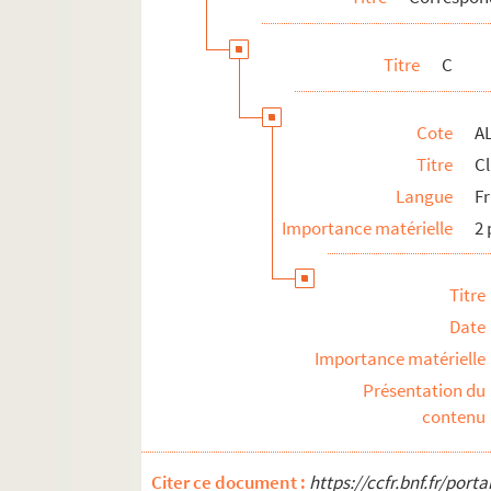
N
O
Titre
C
P
R
Cote
A
S
Titre
Cl
T
Langue
F
V
Importance matérielle
2 
ALB 3.471. Liste de félibres
Oeuvres adressées à Paul Albarel
Titre
Fêtes félibréennes
Date
ALB 3.488. Jeux floraux (en dehors de la 
Importance matérielle
Au sujet de Frédéric Mistral
Présentation du
contenu
L'enseignement de la langue d'oc
ALB 3.497. Articles du capoulié Marius J
Citer ce document :
https://ccfr.bnf.fr/por
Publications en série