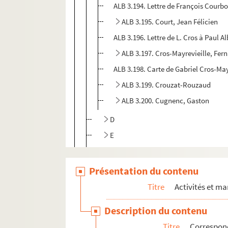
ALB 3.194. Lettre de François Courbo
ALB 3.195. Court, Jean Félicien
ALB 3.196. Lettre de L. Cros à Paul Al
ALB 3.197. Cros-Mayrevieille, Fer
ALB 3.198. Carte de Gabriel Cros-May
ALB 3.199. Crouzat-Rouzaud
ALB 3.200. Cugnenc, Gaston
D
E
F
G
Présentation du contenu
J
Titre
Activités et ma
L
Description du contenu
M
Titre
Correspon