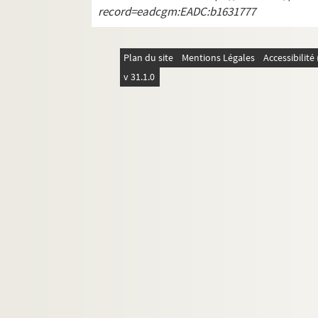
record=eadcgm:EADC:b1631777
Documentation à propos de la langue et de l
Plan du site
Mentions Légales
Accessibilit
v 31.1.0