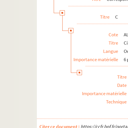
G
J
Titre
C
L
M
Cote
A
N
Titre
C
O
Langue
O
P
Importance matérielle
6 
R
S
Titre
T
Date
V
Importance matérielle
ALB 3.471. Liste de félibres
Technique
Oeuvres adressées à Paul Albarel
Fêtes félibréennes
Citer ce document :
https://ccfr.bnf.fr/por
ALB 3.488. Jeux floraux (en dehors de la 