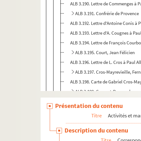
ALB 3.190. Lettre de Commenges à P
ALB 3.191. Confrérie de Provence
ALB 3.192. Lettre d'Antoine Conis à P
ALB 3.193. Lettre d'A. Cougnes à Pau
ALB 3.194. Lettre de François Courbo
ALB 3.195. Court, Jean Félicien
ALB 3.196. Lettre de L. Cros à Paul Al
ALB 3.197. Cros-Mayrevieille, Fer
ALB 3.198. Carte de Gabriel Cros-May
ALB 3.199. Crouzat-Rouzaud
ALB 3.200. Cugnenc, Gaston
Présentation du contenu
D
Titre
Activités et ma
E
Description du contenu
F
Titre
Correspon