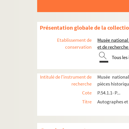
P.64.40.1. Lettre de Henri roi de Navarre à Henri
P.64.42.1. Lettre de Charles de Lorraine, duc de 
P.64.51.1. Laisser-passer établi et signé le duc 
Présentation globale de la collecti
P.65.3.1. Copie de lettres patentes de Henri IV 
Etablissement de
Musée national
P.65.3.2. Lettre de don, signée à Nérac, par Henr
conservation
et de recherche
P.65.3.3. Correspondance au sujet d'une phra
Tous les
P.65.6.4.1. Billet de logement signé par le maire
P.65.8.1. Lettre de Henry duc de Montmorency, à H
Intitulé de l'instrument de
Musée national
P.65.14.1. Lettre autographe de Théodore de Bèze
recherche
pièces historiq
P.65.17.1. Lettre de Charles, cardinal de Lorrain
Cote
P.54.1.1- P...
P.65.24.1. Quittance délivrée par Henri de Nava
Titre
Autographes et 
P.65.25.1. Ordonnance de Charles de Lorraine, d
P.65.26.1. Acte notarié concernant le bail d'un m
P.65.27.1. Lettre manuscrite et chiffrée d'un e