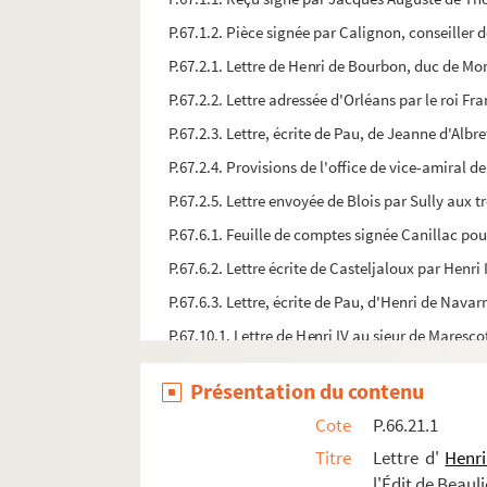
P.67.1.2. Pièce signée par Calignon, conseiller d
P.67.2.1. Lettre de Henri de Bourbon, duc de M
P.67.2.2. Lettre adressée d'Orléans par le roi Fr
P.67.2.3. Lettre, écrite de Pau, de Jeanne d'Alb
P.67.2.4. Provisions de l'office de vice-amiral d
P.67.2.5. Lettre envoyée de Blois par Sully aux t
P.67.6.1. Feuille de comptes signée Canillac pou
P.67.6.2. Lettre écrite de Casteljaloux par Henri
P.67.6.3. Lettre, écrite de Pau, d'Henri de Nava
P.67.10.1. Lettre de Henri IV au sieur de Mares
P.67.11.1. Lettre signée de Jean d'Albret et Cathe
Présentation du contenu
P.67.14.1. Reçu de ses gages de 1er gentilhomme 
Cote
P.66.21.1
P.67.15.1. Lettre d'Henri d'Albret à Charles Chab
Titre
Lettre d'
Henri
P.67.18.1. Lettre de Jacques de Pons à Charles C
l'Édit de Beaul