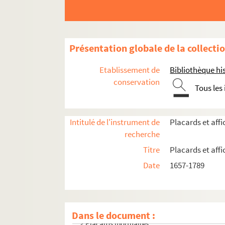
Présentation globale de la collecti
Etablissement de
Bibliothèque his
conservation
Tous les
Intitulé de l'instrument de
Placards et aff
recherche
Actes royaux
Titre
Placards et aff
Actes administratifs et judiciaires
Date
1657-1789
Communautés de métiers
Enseignement
Médecine et assistance
Dans le document :
Placards mortuaires