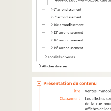
4-AFF-001385 ; 4-AFF-001386. Rues d
e
6
arrondissement
e
8
arrondissement
10e arrondissement
e
12
arrondissement
e
16
arrondissement
e
19
arrondissement
Localités diverses
Affiches diverses
Présentation du contenu
Titre
Ventes immobil
Classement
Les affiches s
de la rue pour
affiches de loca