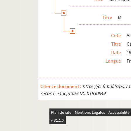
ALB 3.347. Lettre de Marcel Monié à 
ALB 3.348. Montagard
Titre
M
ALB 3.349. Mons, Georges
ALB 3.350. Lettre de Montassier à Pa
Cote
A
ALB 3.351. Carte de Xavier Morlan à 
Titre
Ca
ALB 3.352. Mouret, Germain
Date
19
Langue
F
ALB 3.353. Lettre de H. Mouret à Paul
ALB 3.354. Lettre de H. Mullot à Paul
ALB 3.355. Muraille, Pierre (fils)
Citer ce document :
https://ccfr.bnf.fr/por
ALB 3.356. Lettre d'Amédée Muzac à 
record=eadcgm:EADC:b1630849
N
O
Plan du site
Mentions Légales
Accessibilit
P
v 31.1.0
R