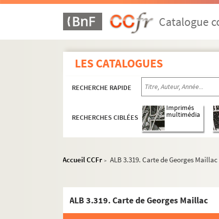
Catalogue co
LES CATALOGUES
RECHERCHE RAPIDE
Activités et manifestations félibréennes
Imprimés
multimédia
RECHERCHES CIBLÉES
ALB 3.1. Carte de Félibre de Paul Albarel (
Les dignités du Félibrige
Maintenance du Languedoc
Accueil CCFr
ALB 3.319. Carte de Georges Maillac
>
ALB 3.11. Brouillons de Paul Albarel relati
ALB 3.12. Albarel (Paul). -
L'inventeur du se
ALB 3.319. Carte de Georges Maillac
L'association "La Cigalo narbouneso"
Les revues "La Cigalo narbouneso" et "