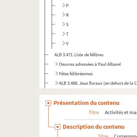
P
R
S
T
V
ALB 3.471. Liste de félibres
Oeuvres adressées à Paul Albarel
Fêtes félibréennes
ALB 3.488. Jeux floraux (en dehors de la 
Au sujet de Frédéric Mistral
Présentation du contenu
L'enseignement de la langue d'oc
ALB 3.497. Articles du capoulié Marius J
Titre
Activités et ma
Publications en série
Description du contenu
Documentation à propos de la langue et de l
Titre
Correspon