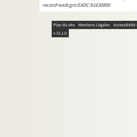
record=eadcgm:EADC:b1630800
Plan du site
Mentions Légales
Accessibilit
v 31.1.0