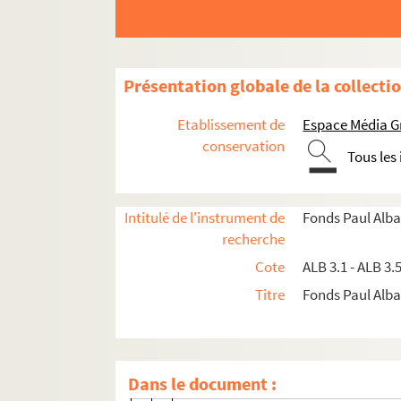
ALB 3.335. Martrou Pélissier, M. J.
ALB 3.336. Carte de Léonce Marty
ALB 3.337. Faire-part de mariage d'E
Présentation globale de la collecti
ALB 3.338. Mathieu, J. Laurent
Etablissement de
Espace Média G
ALB 3.339. Lettre de Maurice Maury à
conservation
Tous les
ALB 3.340. Lettre de Gustave Memey 
ALB 3.341. Ménard, Charles
Intitulé de l'instrument de
Fonds Paul Alba
ALB 3.342. Lettre de Denise Mendry à
recherche
ALB 3.343. Lettre du docteur Henri M
Cote
ALB 3.1 - ALB 3.
ALB 3.344. Faire-part de naissance 
Titre
Fonds Paul Albar
ALB 3.345. Miremont de Terranon, 
ALB 3.346. Carte de Marie Frédéric Mi
ALB 3.347. Lettre de Marcel Monié à 
Dans le document :
ALB 3.348. Montagard