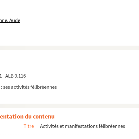
nne. Aude
rel
Albarel
1 - ALB 9.116
 : ses activités félibréennes
entation du contenu
Titre
Activités et manifestations félibréennes