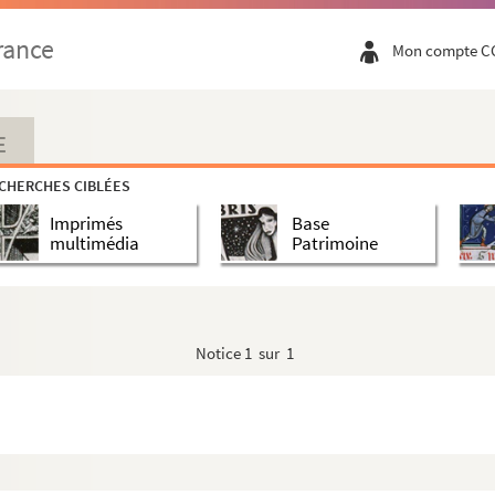
rance
Mon compte C
e et aux félibres
 de Cucugnan". Conférence faite au Nouveau Cercle I...
E
unes"
CHERCHES CIBLÉES
Imprimés
Base
multimédia
Patrimoine
Notice
1 sur 1