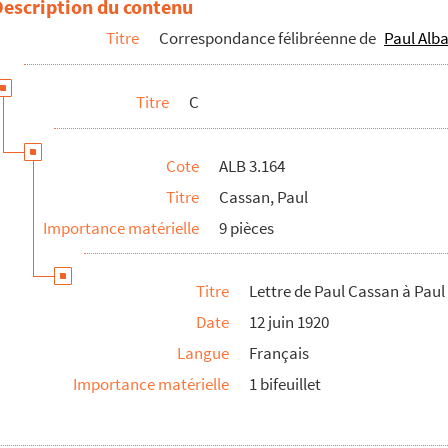
Description du contenu
Titre
Correspondance félibréenne de
Paul Alba
Titre
C
Cote
ALB 3.164
Titre
Cassan, Paul
Importance matérielle
9 pièces
Titre
Lettre de Paul Cassan à Paul
l Albarel
Date
12 juin 1920
Langue
Français
Importance matérielle
1 bifeuillet
arel