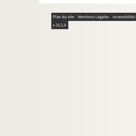
Fêtes félibréennes
Plan du site
Mentions Légales
Accessibilit
ALB 3.488. Jeux floraux (en dehors de la 
v 31.1.0
Au sujet de Frédéric Mistral
L'enseignement de la langue d'oc
ALB 3.497. Articles du capoulié Marius J
Publications en série
Documentation à propos de la langue et de l