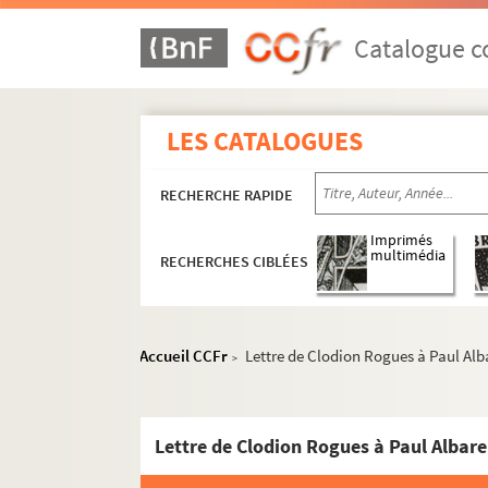
Documents non attribués
A
Catalogue co
B
C
LES CATALOGUES
D
E
RECHERCHE RAPIDE
F
G
Imprimés
multimédia
RECHERCHES CIBLÉES
J
L
M
Accueil CCFr
Lettre de Clodion Rogues à Paul Alb
>
N
O
Lettre de Clodion Rogues à Paul Albare
P
R