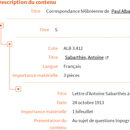
Description du contenu
ul Albarel
Titre
Correspondance félibréenne de
Paul Alba
Rochemaure
Titre
S
Cote
ALB 3.412
Titre
Sabarthès, Antoine
Langue
Français
Importance matérielle
3 pièces
Titre
Lettre d'Antoine Sabarthès à
Date
24 octobre 1913
Importance matérielle
1 bifeuillet
Présentation du
Au sujet de questions topog
contenu