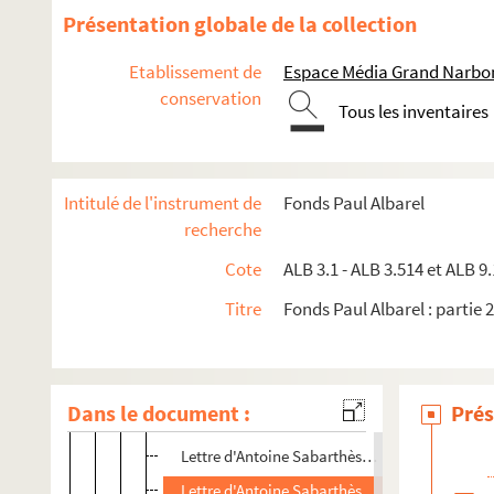
Présentation globale de la collection
F
G
Etablissement de
Espace Média Grand Narbo
conservation
J
Tous les inventaires
L
M
Intitulé de l'instrument de
Fonds Paul Albarel
N
recherche
O
Cote
ALB 3.1 - ALB 3.514 et ALB 9.
P
R
Titre
Fonds Paul Albarel : partie 2
S
ALB 3.412. Sabarthès, Antoine
Dans le document :
Prés
Lettre d'Antoine Sabarthès
Lettre d'Antoine Sabarthès à Paul Albarel
Lettre d'Antoine Sabarthès à Paul Albarel