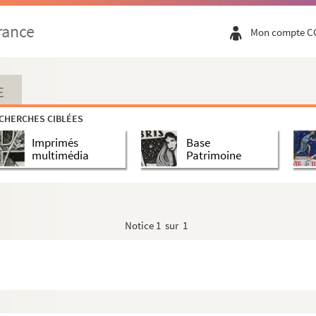
o)
rance
Mon compte C
E
e et aux félibres
 de Cucugnan". Conférence faite au Nouveau Cercle I...
CHERCHES CIBLÉES
Imprimés
Base
multimédia
Patrimoine
unes"
Notice
1 sur 1