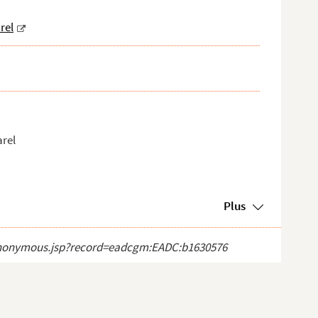
rel
arel
Plus
ct_anonymous.jsp?record=eadcgm:EADC:b1630576