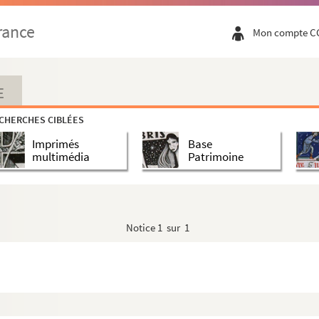
rance
Mon compte C
E
CHERCHES CIBLÉES
Imprimés
Base
multimédia
Patrimoine
o)
Notice
1 sur 1
e et aux félibres
 de Cucugnan". Conférence faite au Nouveau Cercle I...