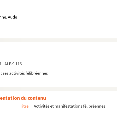
unes"
nne. Aude
1 - ALB 9.116
 : ses activités félibréennes
entation du contenu
rel
Titre
Activités et manifestations félibréennes