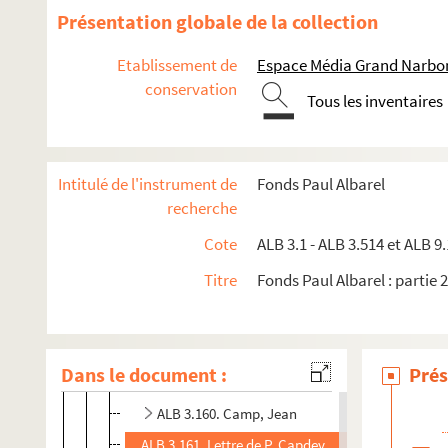
Présentation globale de la collection
Les revues "La Cigalo narbouneso" et "Almanac narbo
Correspondance félibréenne de Paul Albarel
Etablissement de
Espace Média Grand Narbo
conservation
Documents non attribués
Tous les inventaires
A
B
Intitulé de l'instrument de
Fonds Paul Albarel
C
recherche
ALB 3.154. Cabanes, Augustin
Cote
ALB 3.1 - ALB 3.514 et ALB 9.
ALB 3.155. Cabirol, G.
Titre
Fonds Paul Albarel : partie 2
ALB 3.156. Lettre de Lou Cagaraut à Paul Albarel
ALB 3.157. Lettre de Jules Cahuzac à Paul Albarel
ALB 3.158. Cals, Joseph
Dans le document :
Prés
ALB 3.159. Lettre d'André Cambournac à Paul Alba
ALB 3.160. Camp, Jean
ALB 3.161. Lettre de P. Capdeville à Paul Albarel