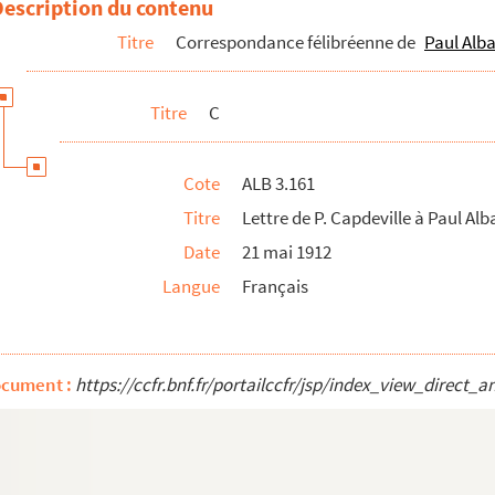
Description du contenu
Titre
Correspondance félibréenne de
Paul Alba
Albarel
Titre
C
Cote
ALB 3.161
Titre
Lettre de P. Capdeville à Paul Alb
Date
21 mai 1912
Langue
Français
l Albarel
ocument :
https://ccfr.bnf.fr/portailccfr/jsp/index_view_dire
arel