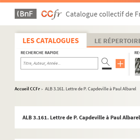
Catalogue collectif de F
LES CATALOGUES
LE RÉPERTOIR
RECHERCHE RAPIDE
RE
Activités et manifestations félibréennes
Accueil CCFr
ALB 3.161. Lettre de P. Capdeville à Paul Albarel
>
ALB 3.1. Carte de Félibre de Paul Albarel (Escolo Moundin
Les dignités du Félibrige
Maintenance du Languedoc
ALB 3.161. Lettre de P. Capdeville à Paul Albarel
ALB 3.11. Brouillons de Paul Albarel relatifs au Félibrig
ALB 3.12. Albarel (Paul). -
L'inventeur du sermon du "Curé
L'association "La Cigalo narbouneso"