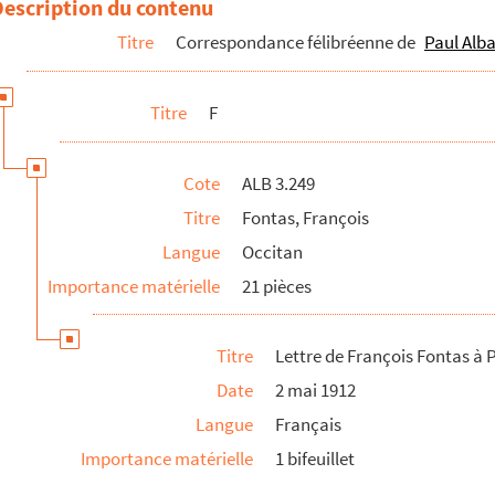
Description du contenu
Titre
Correspondance félibréenne de
Paul Alba
Titre
F
Cote
ALB 3.249
Titre
Fontas, François
Langue
Occitan
Importance matérielle
21 pièces
Titre
Lettre de François Fontas à P
Date
2 mai 1912
Langue
Français
 Paul Albarel
Importance matérielle
1 bifeuillet