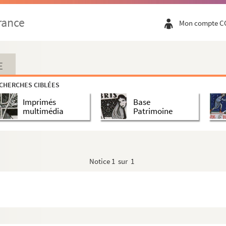
rance
Mon compte C
E
CHERCHES CIBLÉES
Imprimés
Base
multimédia
Patrimoine
Notice
1 sur 1
 méditerranéen et du Roussillon