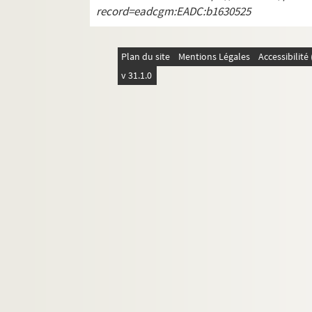
record=eadcgm:EADC:b1630525
Plan du site
Mentions Légales
Accessibilit
v 31.1.0