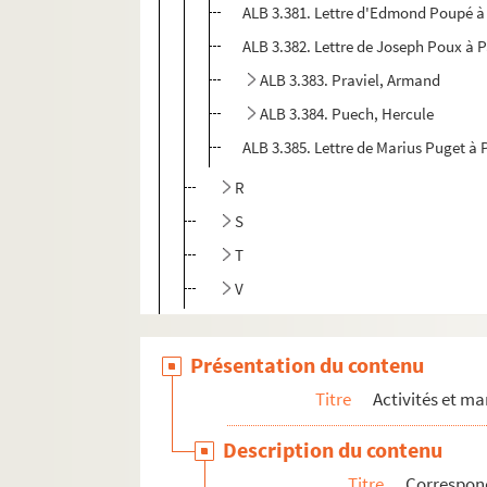
ALB 3.381. Lettre d'Edmond Poupé à 
ALB 3.382. Lettre de Joseph Poux à P
ALB 3.383. Praviel, Armand
ALB 3.384. Puech, Hercule
ALB 3.385. Lettre de Marius Puget à 
R
S
T
V
ALB 3.471. Liste de félibres
Présentation du contenu
Oeuvres adressées à Paul Albarel
Fêtes félibréennes
Titre
Activités et ma
ALB 3.488. Jeux floraux (en dehors de la 
Description du contenu
Au sujet de Frédéric Mistral
Titre
Correspon