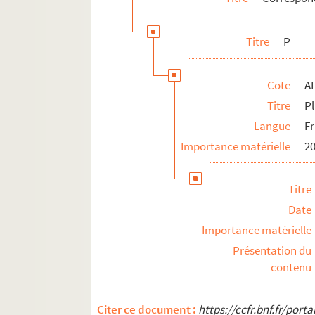
L'enseignement de la langue d'oc
ALB 3.497. Articles du capoulié Marius J
Titre
P
Publications en série
Documentation à propos de la langue et de l
Cote
A
Titre
P
Langue
F
Importance matérielle
20
Titre
Date
Importance matérielle
Présentation du
contenu
Citer ce document :
https://ccfr.bnf.fr/por