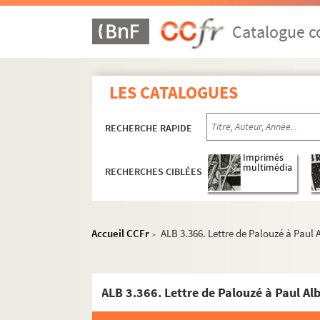
Catalogue co
LES CATALOGUES
Activités et manifestations félibréennes
RECHERCHE RAPIDE
ALB 3.1. Carte de Félibre de Paul Albarel (
Les dignités du Félibrige
Imprimés
multimédia
RECHERCHES CIBLÉES
Maintenance du Languedoc
ALB 3.11. Brouillons de Paul Albarel relati
ALB 3.12. Albarel (Paul). -
L'inventeur du se
Accueil CCFr
ALB 3.366. Lettre de Palouzé à Paul 
>
L'association "La Cigalo narbouneso"
Les revues "La Cigalo narbouneso" et "
ALB 3.366. Lettre de Palouzé à Paul Al
Correspondance félibréenne de Paul Albarel
Documents non attribués