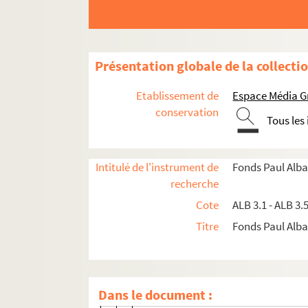
A
B
C
Présentation globale de la collecti
D
Etablissement de
Espace Média G
E
conservation
Tous les
F
G
Intitulé de l'instrument de
Fonds Paul Alba
J
recherche
L
Cote
ALB 3.1 - ALB 3.
M
Titre
Fonds Paul Albar
N
O
P
Dans le document :
ALB 3.364. Lettre de I. Pagès à Paul 