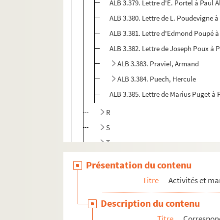
ALB 3.379. Lettre d'E. Portel à Paul A
ALB 3.380. Lettre de L. Poudevigne à
ALB 3.381. Lettre d'Edmond Poupé à 
ALB 3.382. Lettre de Joseph Poux à P
ALB 3.383. Praviel, Armand
ALB 3.384. Puech, Hercule
ALB 3.385. Lettre de Marius Puget à 
R
S
T
V
Présentation du contenu
ALB 3.471. Liste de félibres
Titre
Activités et ma
Oeuvres adressées à Paul Albarel
Description du contenu
Fêtes félibréennes
Titre
Correspon