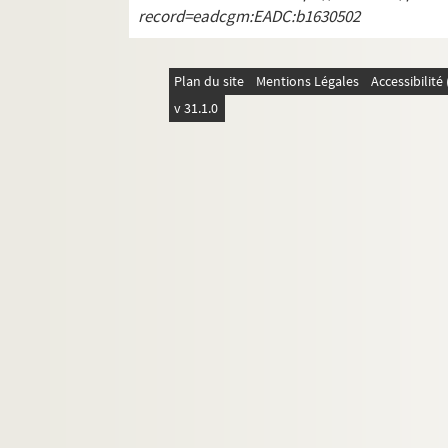
record=eadcgm:EADC:b1630502
Plan du site
Mentions Légales
Accessibilit
v 31.1.0