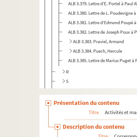
ALB 3.379. Lettre d'E. Portel à Paul A
ALB 3.380. Lettre de L. Poudevigne à
ALB 3.381. Lettre d'Edmond Poupé à 
ALB 3.382. Lettre de Joseph Poux à P
ALB 3.383. Praviel, Armand
ALB 3.384. Puech, Hercule
ALB 3.385. Lettre de Marius Puget à 
R
S
T
V
Présentation du contenu
ALB 3.471. Liste de félibres
Titre
Activités et ma
Oeuvres adressées à Paul Albarel
Description du contenu
Fêtes félibréennes
Titre
Correspon