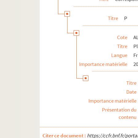
ALB 3.488. Jeux floraux (en dehors de la 
Au sujet de Frédéric Mistral
Titre
P
L'enseignement de la langue d'oc
ALB 3.497. Articles du capoulié Marius J
Cote
A
Publications en série
Titre
P
Documentation à propos de la langue et de l
Langue
F
Importance matérielle
20
Titre
Date
Importance matérielle
Présentation du
contenu
Citer ce document :
https://ccfr.bnf.fr/por