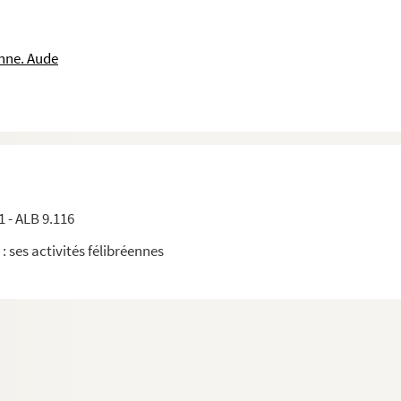
l
l
nne. Aude
1 - ALB 9.116
 : ses activités félibréennes