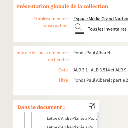
ALB 3.371. Lettre de Léon Perrigault à Paul Albare
Présentation globale de la collection
ALB 3.372. Lettre de madame Peyras à Paul Albare
Etablissement de
Espace Média Grand Narbo
ALB 3.373. Lettre de J. Peyre à Paul Albarel
conservation
ALB 3.374. Lettre de Pirard à Paul Albarel
Tous les inventaires
ALB 3.375. Planès, André
Lettre d'André Planès à Paul Albarel
Intitulé de l'instrument de
Fonds Paul Albarel
Lettre d'André Planès à Paul Albarel
recherche
Lettre d'André Planès à Paul Albarel
Cote
ALB 3.1 - ALB 3.514 et ALB 9.
Lettre d'André Planès à Paul Albarel
Titre
Fonds Paul Albarel : partie 2
Lettre d'André Planès à Paul Albarel
Lettre d'André Planès à Paul Albarel
Lettre d'André Planès à Paul Albarel
Dans le document :
Lettre d'André Planès à Paul Albarel
Lettre d'André Planès à Paul Albarel
Lettre d'André Planès à Paul Albarel