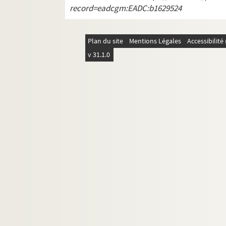
record=eadcgm:EADC:b1629524
ALB 3.119. Lettre de De Bayonne à Pa
ALB 3.120. Lettre de C. Bazelet à Pau
ALB 3.121. Béchet, Louis
Plan du site
Mentions Légales
Accessibilit
ALB 3.122. Bédard, Pèire-Jepo
v 31.1.0
ALB 3.123. Benoît, Robert
ALB 3.124. Lettre de Bepou à Paul Al
ALB 3.125. Bernard, Valère
ALB 3.126. Carte de madame Pierre 
ALB 3.127. Lettre de Berthe à Paul Al
ALB 3.128. Lettre d'A. Berthier à Paul
ALB 3.129. Bertin, Pierre
ALB 3.130. Lettre de F. Bertrand à Pa
ALB 3.131. Bertrand, Marius
ALB 3.132. Bessat, Jean