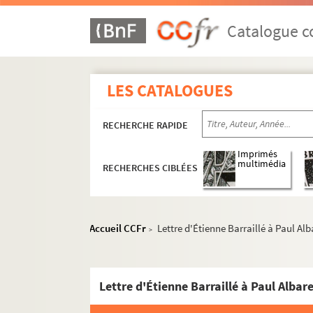
Catalogue co
Activités et manifestations félibréennes
LES CATALOGUES
ALB 3.1. Carte de Félibre de Paul Albarel (
RECHERCHE RAPIDE
Les dignités du Félibrige
Maintenance du Languedoc
Imprimés
multimédia
RECHERCHES CIBLÉES
ALB 3.11. Brouillons de Paul Albarel relati
ALB 3.12. Albarel (Paul). -
L'inventeur du se
L'association "La Cigalo narbouneso"
Accueil CCFr
Lettre d'Étienne Barraillé à Paul Alb
>
Les revues "La Cigalo narbouneso" et "
Correspondance félibréenne de Paul Albarel
Lettre d'Étienne Barraillé à Paul Albare
Documents non attribués
A