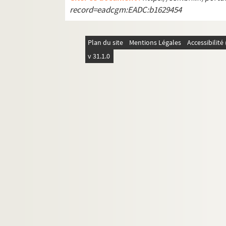
Documentation à propos de la langue et de l
record=eadcgm:EADC:b1629454
Plan du site
Mentions Légales
Accessibilit
v 31.1.0