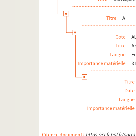
O
P
Titre
A
R
S
Cote
A
T
Titre
A
V
Langue
F
ALB 3.471. Liste de félibres
Importance matérielle
81
Oeuvres adressées à Paul Albarel
Fêtes félibréennes
Titre
ALB 3.488. Jeux floraux (en dehors de la 
Date
Au sujet de Frédéric Mistral
Langue
L'enseignement de la langue d'oc
Importance matérielle
ALB 3.497. Articles du capoulié Marius J
Publications en série
Citer ce document :
https://ccfr.bnf.fr/por