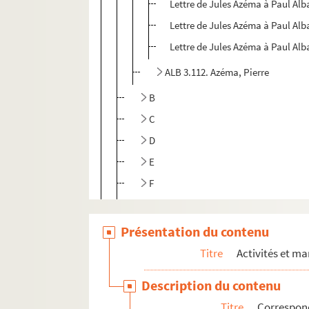
Lettre de Jules Azéma à Paul Alb
Lettre de Jules Azéma à Paul Alb
Lettre de Jules Azéma à Paul Alb
ALB 3.112. Azéma, Pierre
B
C
D
E
F
G
J
Présentation du contenu
L
Titre
Activités et ma
M
Description du contenu
N
Titre
Correspon