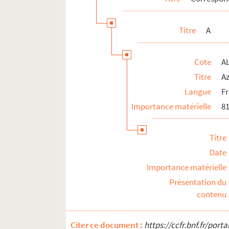
N
O
Titre
A
P
R
Cote
A
S
Titre
A
T
Langue
F
V
Importance matérielle
81
ALB 3.471. Liste de félibres
Oeuvres adressées à Paul Albarel
Titre
Fêtes félibréennes
Date
ALB 3.488. Jeux floraux (en dehors de la 
Importance matérielle
Au sujet de Frédéric Mistral
Présentation du
contenu
L'enseignement de la langue d'oc
ALB 3.497. Articles du capoulié Marius J
Citer ce document :
https://ccfr.bnf.fr/por
Publications en série