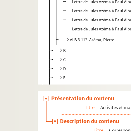
Lettre de Jules Azéma à Paul Alb
Lettre de Jules Azéma à Paul Alb
Lettre de Jules Azéma à Paul Alb
Lettre de Jules Azéma à Paul Alb
ALB 3.112. Azéma, Pierre
B
C
D
E
F
G
Présentation du contenu
J
Titre
Activités et ma
L
Description du contenu
M
Titre
Correspon