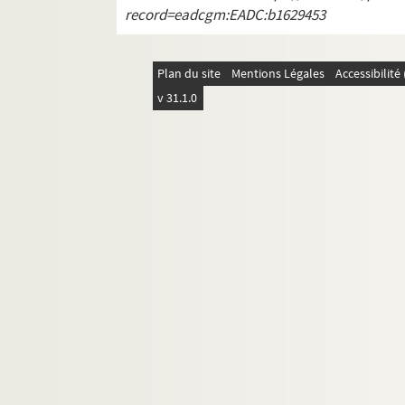
record=eadcgm:EADC:b1629453
Documentation à propos de la langue et de l
Plan du site
Mentions Légales
Accessibilit
v 31.1.0