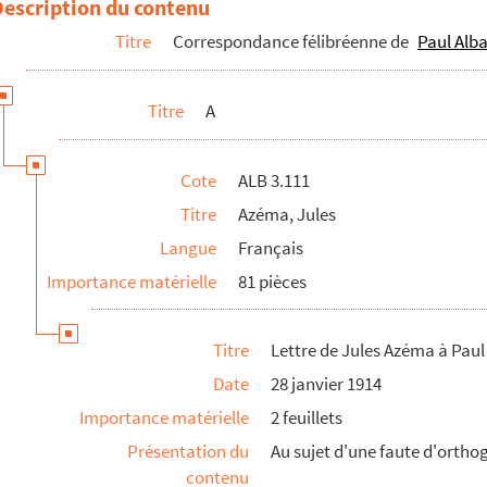
Description du contenu
Titre
Correspondance félibréenne de
Paul Alba
Titre
A
Cote
ALB 3.111
Titre
Azéma, Jules
Langue
Français
Importance matérielle
81 pièces
Titre
Lettre de Jules Azéma à Paul
Date
28 janvier 1914
Importance matérielle
2 feuillets
Présentation du
Au sujet d'une faute d'ortho
contenu