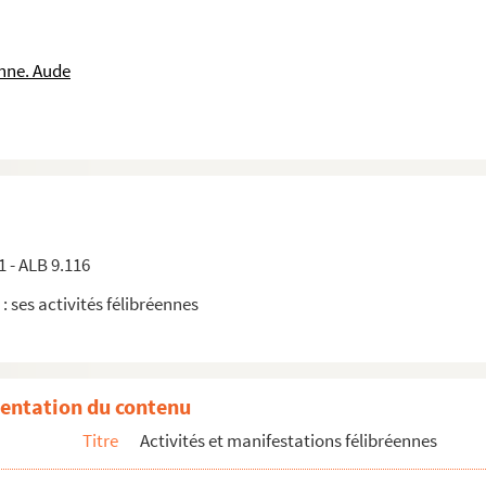
nne. Aude
udiants de Montpellier
1 - ALB 9.116
 : ses activités félibréennes
entation du contenu
Titre
Activités et manifestations félibréennes