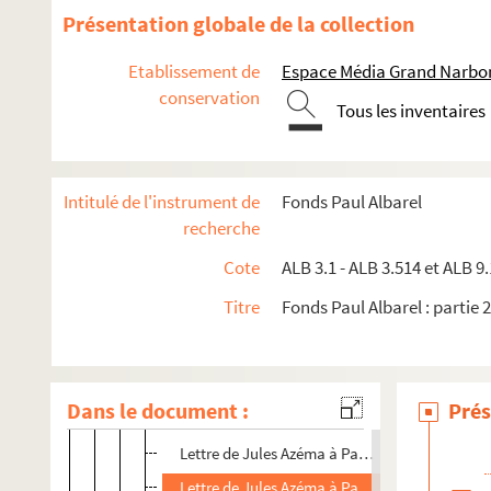
ALB 3.100. Anglade, Joseph
Présentation globale de la collection
ALB 3.101. Lettre d'A. Arlot à Paul Albarel
Etablissement de
Espace Média Grand Narbo
ALB 3.102. Armentiers, Joseph
conservation
ALB 3.103. Lettre de l'Association générale des ét
Tous les inventaires
ALB 3.104. Lettre d'Auguste Astier à Paul Albarel
ALB 3.105. Astruc, Joseph
Intitulé de l'instrument de
Fonds Paul Albarel
ALB 3.106. Carte de l'abbé J.-Louis Astruc
recherche
ALB 3.107. Astruc, Louis
Cote
ALB 3.1 - ALB 3.514 et ALB 9.
ALB 3.108. Auriol, Léon
Titre
Fonds Paul Albarel : partie 2
ALB 3.109. Azaïs, Joseph
ALB 3.110. Azaïs (madame)
ALB 3.111. Azéma, Jules
Dans le document :
Prés
Lettre de Jules Azéma à Paul Albarel
Lettre de Jules Azéma à Paul Albarel
Lettre de Jules Azéma à Paul Albarel