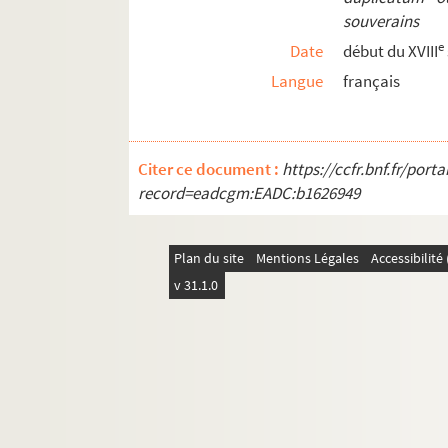
souverains
e
Date
début du XVIII
Langue
français
Citer ce document :
https://ccfr.bnf.fr/por
record=eadcgm:EADC:b1626949
Plan du site
Mentions Légales
Accessibilit
v 31.1.0