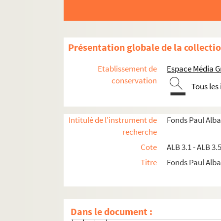
Taulejado de la Santo Estèlo
La Santo Estello a Narbouno. Fes
Présentation globale de la collecti
Poème "La Bouolé la Marianna"
Fournier (René). - Brinde sant-es
Etablissement de
Espace Média G
Pélissier (Charles). - Erculo Bir
conservation
Tous les
A Narbouno !
Programme de la journée du 8 ju
Intitulé de l'instrument de
Fonds Paul Alba
Lettre de Louis Béchet aux Félibr
recherche
o
L'Éveil, deuxième année, n
77
Cote
ALB 3.1 - ALB 3.
La Santo-Estello
Titre
Fonds Paul Albar
Syndicat des vignerons de Narbon
"La Santo Estello" à Narbonne
La Santo Estello à Narbonne
Dans le document :
Brousse (J.-R. de). - La Coupo s