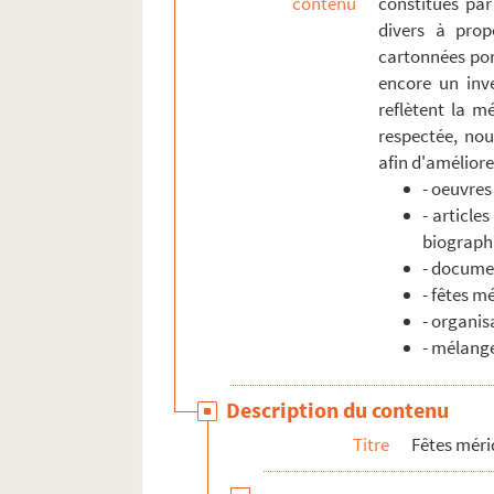
contenu
constitués par
Menu du restaurant le Grand Hô
divers à prop
cartonnées por
Ordre du jour du bureau du consis
encore un inve
Lettre de Marius Jouveau aux Fél
reflètent la mé
Menu du restaurant le Grand Hôt
respectée, nou
afin d'améliorer
Carton d'invitation au banquet d
- oeuvres
A la coupa de la C. G. V.
- article
Clapier (Génina). - Salut Sant Es
biograph
Rogues (Clodion). - Manifestati
- documen
- fêtes m
Discours d'un représentant du co
- organis
ALB 9.102. Santo Estello de Clerm
- mélang
ALB 9.103. Santo Estello de Hyère
Description du contenu
ALB 9.104. Articles concernant la
Titre
Fêtes méri
Autres fêtes
Organisations syndicales et politiques