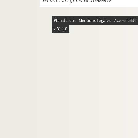
record=eadcgm:EADC:b1626912
Plan du site
Mentions Légales
Accessibilit
v 31.1.0