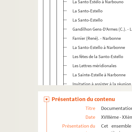
La Santo Estèlo à Narbouno
La Santo-Estello
La Santo-Estello
Gandilhon Gens-D'Armes (C.). - Lo
Farnier (René). - Narbonne
La Santo-Estello à Narbonne
Les fêtes de la Santo-Estello
Les Lettres méridionales
La Sainte-Estelle à Narbonne
Invitation à assister à la réunio
Jouveau (Marius). - Podon paga
Présentation du contenu
La Santo Estello à Narbouno
Titre
Documentation 
Jouveau (Marius). - Lis Oustens
Date
XVIIIème - XXè
Jouveau (Marius). - Noum de ba
Présentation du
Cet ensemble
Annonce concernant l'album de 