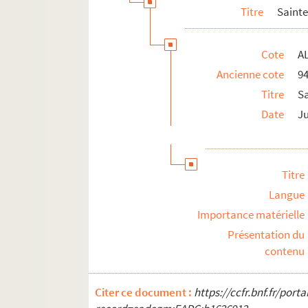
Titre
Sainte
Mélanges
Cote
A
Ancienne cote
9
Titre
Sa
Date
Ju
Titre
Langue
Importance matérielle
Présentation du
contenu
Citer ce document :
https://ccfr.bnf.fr/por