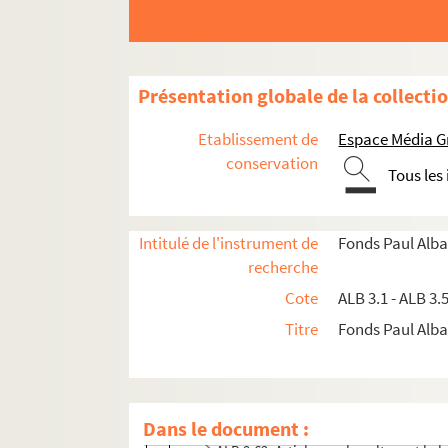
Présentation globale de la collecti
Activités et manifestations félibréennes
Documentation à propos de la langue et de la c
Etablissement de
Espace Média G
conservation
Oeuvres littéraires et documents sur la li
Tous les
Articles et ouvrages historiques, linguisti
ALB 9.53. Recherches historiques sur Go
Intitulé de l'instrument de
Fonds Paul Alba
ALB 9.54. Charles-Roux (Jules). - Un Féli
recherche
Sur Achille Mir
Cote
ALB 3.1 - ALB 3.
Articles de Louis Delhostal
Titre
Fonds Paul Albar
ALB 9.59. Albarel (Paul). - Les armes
ALB 9.60. Copie fragmentaire de
La Leys
ALB 9.61. Proupagacioun felibrenco, n°1,
Dans le document :