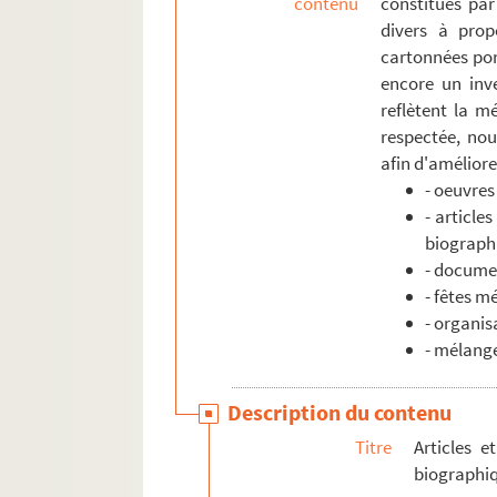
contenu
constitués par
divers à prop
cartonnées por
encore un inve
reflètent la mé
respectée, nou
afin d'améliorer
- oeuvres
- article
biograph
- documen
- fêtes m
- organis
- mélang
Description du contenu
Titre
Articles e
biographi