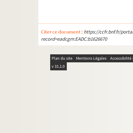
Citer ce document :
https://ccfr.bnf.fr/por
record=eadcgm:EADC:b1626670
Plan du site
Mentions Légales
Accessibilit
v 31.1.0