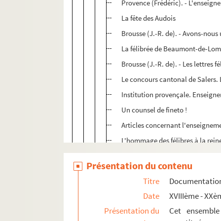
Provence (Frédéric). - L'enseigne
La fête des Audois
Brousse (J.-R. de). - Avons-nous 
La félibrée de Beaumont-de-Lo
Brousse (J.-R. de). - Les lettres f
Le concours cantonal de Salers.
Institution provençale. Enseign
Un counsel de fineto !
Articles concernant l'enseignem
L'hommage des félibres à la rein
Lettre du Comité du monument 
Présentation du contenu
Bibliothèque régionaliste
Titre
Documentation 
ALB 9.70. Chroniques "Lettres - A
Date
XVIIIème - XXè
ALB 9.71. Documents divers de 19
Présentation du
Cet ensemble
e
ALB 9.72. Le Provençal de Paris, 11
a