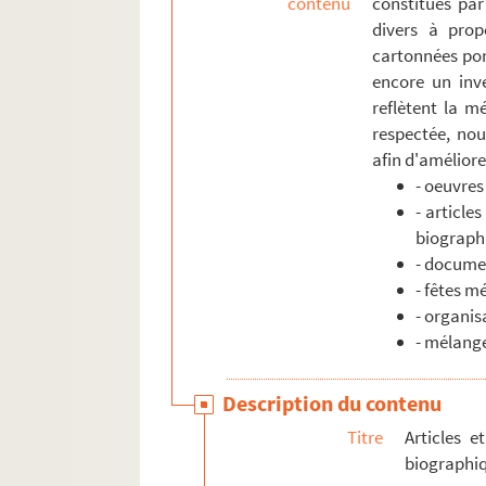
contenu
constitués par
divers à prop
ALB 9.73. Coupures de presse
cartonnées por
ALB 9.74. Articles relatifs à la cul
encore un inve
ALB 9.75. La Cigalo de la Garono. - A
reflètent la mé
ALB 9.76. Pélissier (Charles). - Enc
respectée, nou
afin d'améliorer
ALB 9.77. Gubert (Joseph). - Les Sept
- oeuvres
Documents juridiques et comptables
- article
biograph
Fêtes méridionales
- documen
Organisations syndicales et politiques
- fêtes m
Mélanges
- organis
- mélang
Description du contenu
Titre
Articles e
biographi