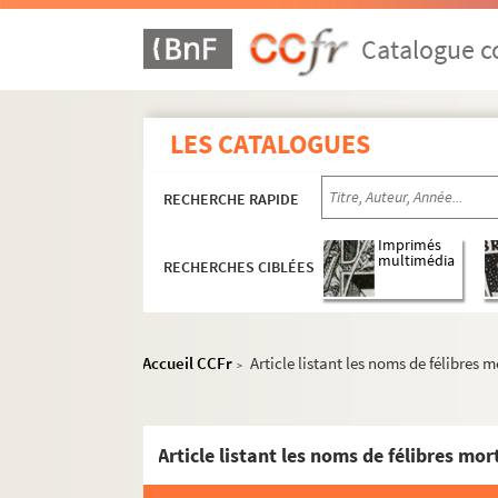
Catalogue co
LES CATALOGUES
RECHERCHE RAPIDE
Imprimés
multimédia
RECHERCHES CIBLÉES
Activités et manifestations félibréennes
Documentation à propos de la langue et de la c
Accueil CCFr
Article listant les noms de félibres
>
Oeuvres littéraires et documents sur la li
Articles et ouvrages historiques, linguisti
Article listant les noms de félibres m
ALB 9.53. Recherches historiques sur Go
ALB 9.54. Charles-Roux (Jules). - Un Féli