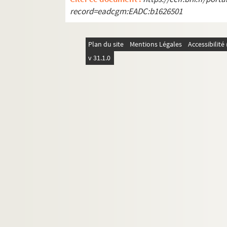
record=eadcgm:EADC:b1626501
Plan du site
Mentions Légales
Accessibilit
v 31.1.0